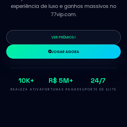
experiência de luxo e ganhos massivos no
77vip.com.
VER PRÊMIOS
JOGAR AGORA
10K+
R$ 5M+
24/7
REALEZA ATIVA
FORTUNAS PAGAS
SUPORTE DE ELITE